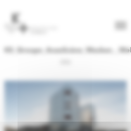
Panneau de gestion des cookies
KS_Groupe_AvanScène_Wacken__We
2026