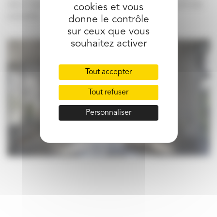
dans l’objet de votre mail le type de contrat et la période
cookies et vous
souhaités.
donne le contrôle
sur ceux que vous
souhaitez activer
Tout accepter
Tout refuser
Personnaliser