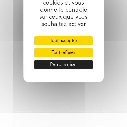
cookies et vous
partager l’article
donne le contrôle
sur ceux que vous
souhaitez activer
Tout accepter
Tout refuser
Personnaliser