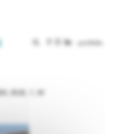
Rechercher :
portfolio
RS_RUE_1_W