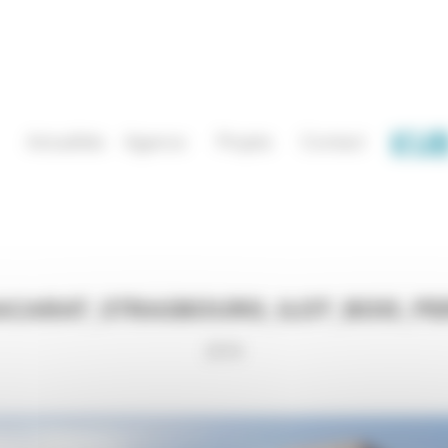
Actualités
Agence
Projets
Contact
ACARAT_STRASBOURG_ILOT_BOIS_PE
2018