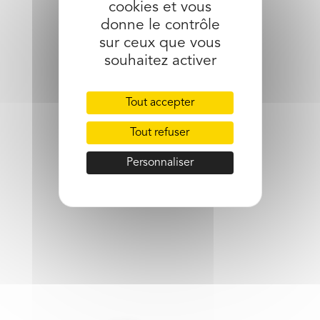
cookies et vous
partager l’article
donne le contrôle
sur ceux que vous
souhaitez activer
Tout accepter
Tout refuser
Personnaliser