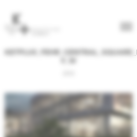
Panneau de gestion des cookies
KETPLUS_FEHR_CENTRAL_SQUARE_P
9_W
2018