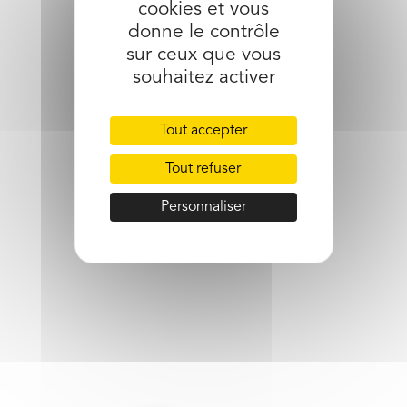
cookies et vous
partager l’article
donne le contrôle
sur ceux que vous
souhaitez activer
Tout accepter
Tout refuser
Personnaliser