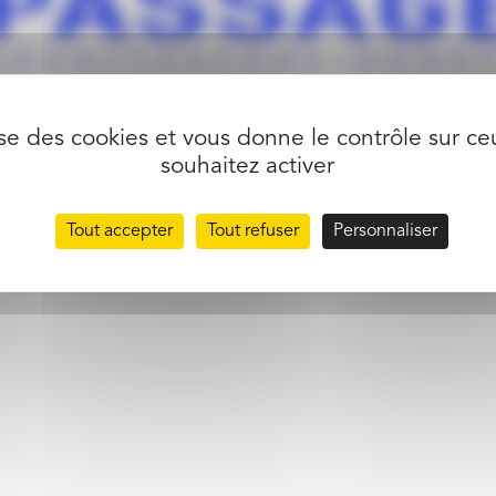
lise des cookies et vous donne le contrôle sur c
souhaitez activer
partager l’article
Tout accepter
Tout refuser
Personnaliser