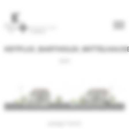
Panneau de gestion des cookies
KETPLUS_BARTHOLDI_MITTELHAU
2018
partager l’article