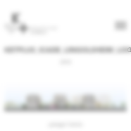
Panneau de gestion des cookies
KETPLUS_ICADE_LINGOLSHEIM_LO
2018
partager l’article