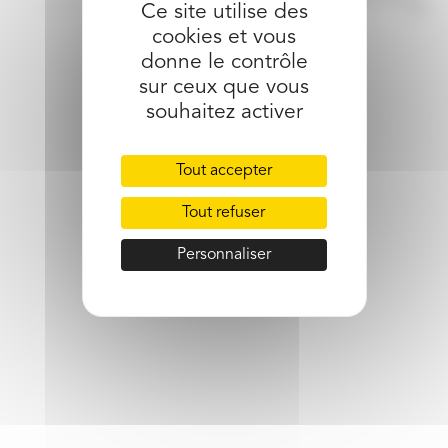
Ce site utilise des
cookies et vous
donne le contrôle
partager l’article
sur ceux que vous
souhaitez activer
Tout accepter
Tout refuser
Personnaliser