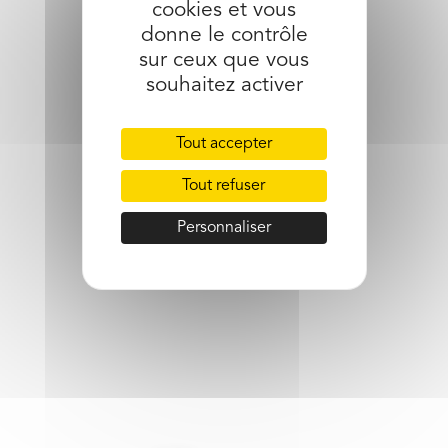
cookies et vous
partager l’article
donne le contrôle
sur ceux que vous
souhaitez activer
Tout accepter
Tout refuser
Personnaliser