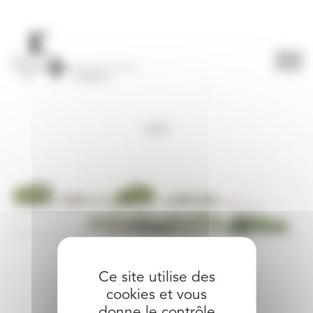
Panneau de gestion des cookies
2024
partager l’article
Ce site utilise des
cookies et vous
donne le contrôle