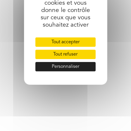
cookies et vous
partager l’article
donne le contrôle
sur ceux que vous
souhaitez activer
Tout accepter
Tout refuser
Personnaliser