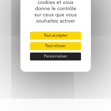
cookies et vous
partager l’article
donne le contrôle
sur ceux que vous
souhaitez activer
Tout accepter
Tout refuser
Personnaliser