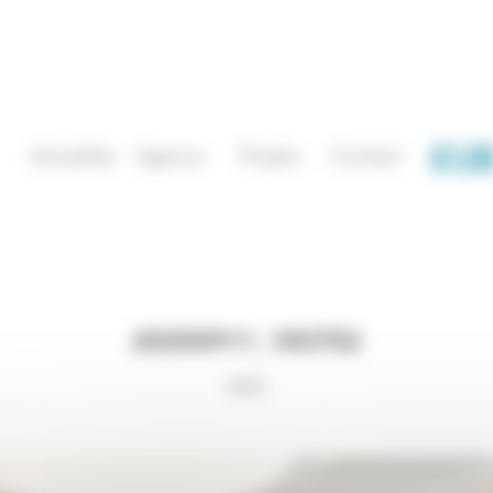
Actualités
Agence
Projets
Contact
20250911_183752
2025