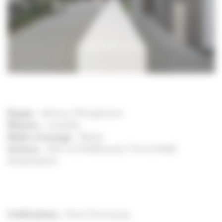
Équipe
– Idénova, HN Ingénierie
Missions
– complète
Maître d’ouvrage
– Néolia
Surfaces
– 2351 m2 SHAB (neuf), 714 m2 SHAB
(réhabilitation)
Crédit photos :
Pierre Pommereau