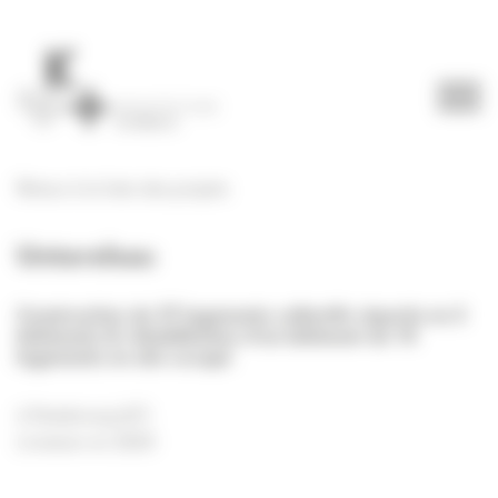
Panneau de gestion des cookies
Retour à la liste des projets
Unterelsau
Construction de 37 logements collectifs répartis en 2
bâtiments & réhabilitation d’un bâtiment de 10
logements en site occupé
à Strasbourg (67)
Livraison en 2024