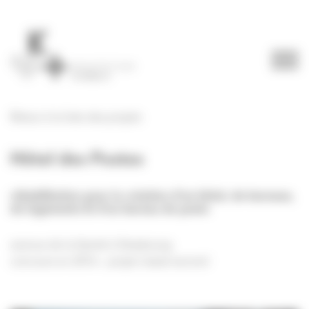
Panneau de gestion des cookies
Retour à la liste des projets
Hôtel des Postes
réhabilitation pour la création d’un hôtel, de bureaux,
de logements & d’un bureau de poste
avenue de la liberté à Strasbourg
concours en 2016 – projet classé second