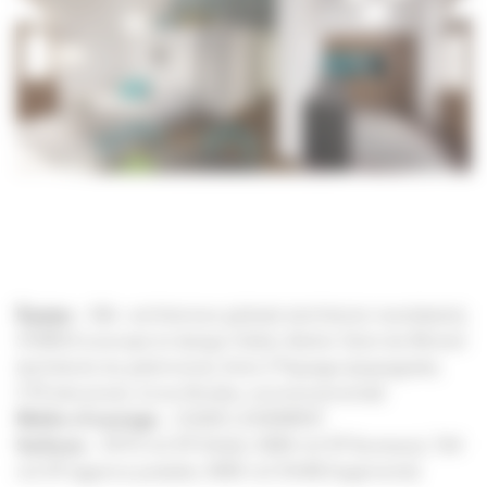
Équipe
– K&+ architecture globale (architecte mandataire),
STARCK (concept et design hôtel), Atelier Oziol de Micheli
(architecte du patrimoine), Acte 2 Paysage (paysagiste),
CTE (structure), iLLios (fluides, environnemental)
Maître d’ouvrage
– ICADE LOGEMENT
Surfaces
– 5974 m2 SP (hôtel), 4080 m2 SP (bureaux), 764
m2 SP (agence postale), 4085 m2 SHAB (logements)