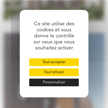
Ce site utilise des
cookies et vous
donne le contrôle
sur ceux que vous
souhaitez activer
Tout accepter
Tout refuser
Personnaliser