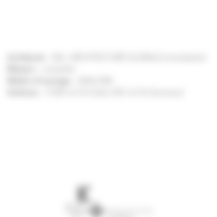
Architecte
– K&+ ARCHITECTURE GLOBALE (mandataire)
Mission
– complète
Maître d’ouvrage
– AVALONE
Surfaces
– 3 000 m2 SU (hall), 205 m2 SU (bureaux)