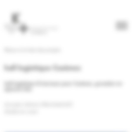
Panneau de gestion des cookies
Retour à la liste des projets
hall logistique Casimex
hall logistique & bureaux pour Casimex, grossiste en
épicerie fine
éco-parc rhénan à Reichstett (67)
études en cours