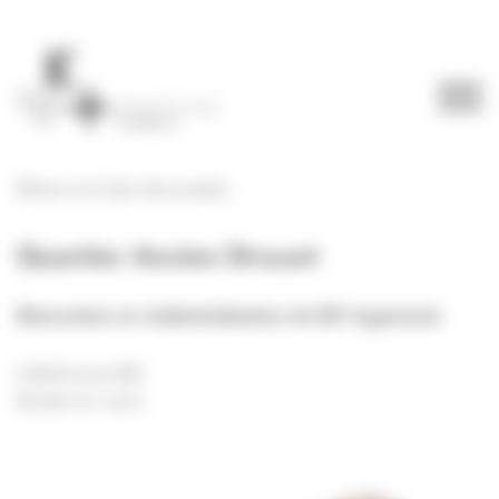
Panneau de gestion des cookies
Retour à la liste des projets
Quartier Ancien Drouot
Rénovation et résidentialisation de 821 logements
à Mulhouse (68)
Etudes en cours