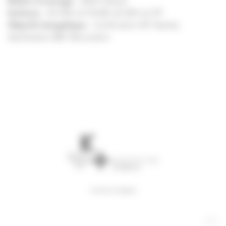
Maître d’ouvrage
– M2A Habitat
Surfaces
– 46 958 m2 SHAB, 60 284 m2 SP
Objectif énergétique
– Certification NF Habitat,
labellisation BBC Rénovation
mentions légales