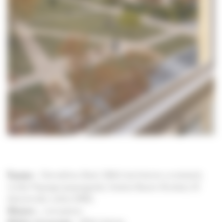
Équipe
– Demathieu Bard, SBAU (architecte co-traitant),
Linder Paysage (paysagiste), Solares Bauen (fluides), ID
(électricité), Lollier (VRD)
Mission
– conception