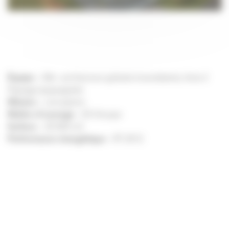
Équipe
– K&+ architecture globale (mandataire), Acte 2
Paysage (paysagiste)
Mission
– conception
Maître d’ouvrage
– KS Groupe
Surface
– 30 000 m2
Performance énergétique
– RT 2012