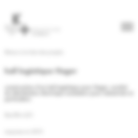
Panneau de gestion des cookies
Retour à la liste des projets
hall logistique Hager
construction d’un hall logistique pour Hager, société
de distribution électrique modulaire pour industriels et
particuliers
Bas-Rhin (67)
esquisse en 2015